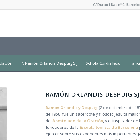
C/ Duran i Bas nº 9, Barce
dación
P. Ramón Orlandis Despuig S.J
Schola Cordis Iesu
Franc
RAMÓN ORLANDIS DESPUIG
SJ
Ramon Orlandis y Despuig
(2 de diciembre de 187
de 1958) fue un sacerdote y filósofo jesuita mall
del
Apostolado de la Oración
, y el inspirador de
fundadores de la
Escuela tomista de Barcelona
p
ejercer sobre sus exponentes más importantes: Jaum