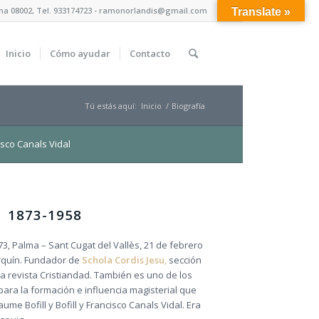
lona 08002, Tel. 933174723 - ramonorlandis@gmail.com
Translate »
Inicio
Cómo ayudar
Contacto
Tú estás aquí:
Inicio
/
Biografía
isco Canals Vidal
1873-1958
3, Palma – Sant Cugat del Vallès, 21 de febrero
orquín. Fundador de
Schola Cordis Jesu
,
sección
 la revista Cristiandad. También es uno de los
ara la formación e influencia magisterial que
e Bofill y Bofill y Francisco Canals Vidal. Era