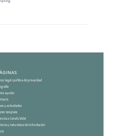
spuig.
ÁGINAS
iso legal i política de privacidad
ografía
mo ayudar
ntacto
nes y actividades
oter template
ancisco Canals Vidal
storia y naturaleza de la fundación
icio