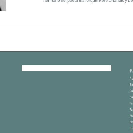
hermano del poeta mallorquín Pere Orlandis y De
P
Av
Bi
Có
Co
Fi
Fo
Fr
Hi
In