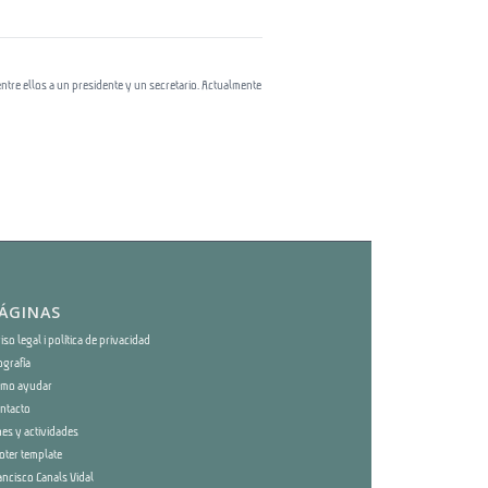
re ellos a un presidente y un secretario. Actualmente
ÁGINAS
iso legal i política de privacidad
ografía
mo ayudar
ntacto
nes y actividades
oter template
ancisco Canals Vidal