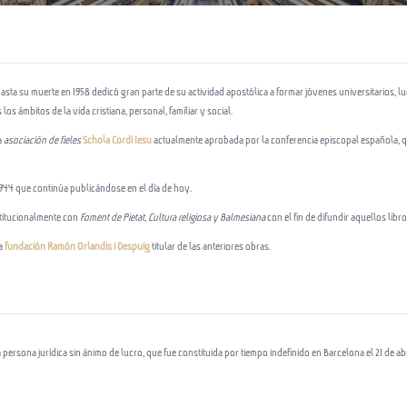
5 hasta su muerte en 1958 dedicó gran parte de su actividad apostólica a formar jóvenes universitarios, 
os ámbitos de la vida cristiana, personal, familiar y social.
a
asociación de fieles
Schola Cordi Iesu
actualmente aprobada por la conferencia episcopal española, qu
944 que continúa publicándose en el día de hoy.
stitucionalmente con
Foment de Pietat, Cultura religiosa y Balmesiana
con el fin de difundir aquellos lib
la
fundación Ramón Orlandis i Despuig
titular de las anteriores obras.
 persona jurídica sin ánimo de lucro, que fue constituida por tiempo indefinido en Barcelona el 21 de a