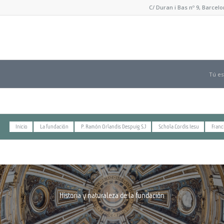
C/ Duran i Bas nº 9, Barce
Tú es
Inicio
La fundación
P. Ramón Orlandis Despuig S.J
Schola Cordis Iesu
Franc
Historia y naturaleza de la fundación