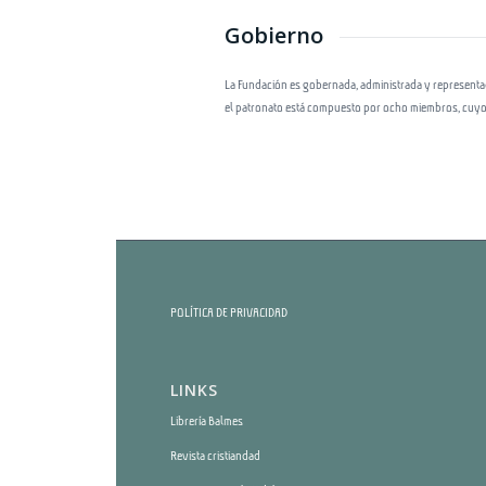
Gobierno
La Fundación es gobernada, administrada y representad
el patronato está compuesto por ocho miembros, cuyo
POLÍTICA DE PRIVACIDAD
LINKS
Librería Balmes
Revista cristiandad