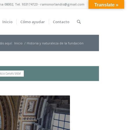
lona 08002, Tel. 933174723 - ramonorlandis@gmail.com
Translate »
Inicio
Cómo ayudar
Contacto
tás aquí:
Inicio
/
Historia y naturaleza de la fundación
isco Canals Vidal