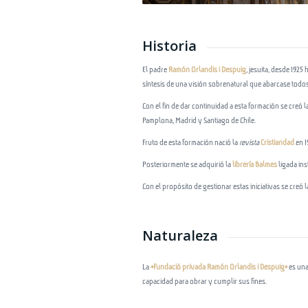
Historia
El padre
Ramón Orlandis i Despuig
, jesuita, desde 192
síntesis de una visión sobrenatural que abarcase todos l
Con el fin de dar continuidad a esta formación se creó l
Pamplona, Madrid y Santiago de Chile.
Fruto de esta formación nació la
revista
Cristiandad
en 1
Posteriormente se adquirió la
librería Balmes
ligada in
Con el propósito de gestionar estas iniciativas se creó 
Naturaleza
La
«Fundació privada Ramón Orlandis i Despuig»
es una
capacidad para obrar y cumplir sus fines.