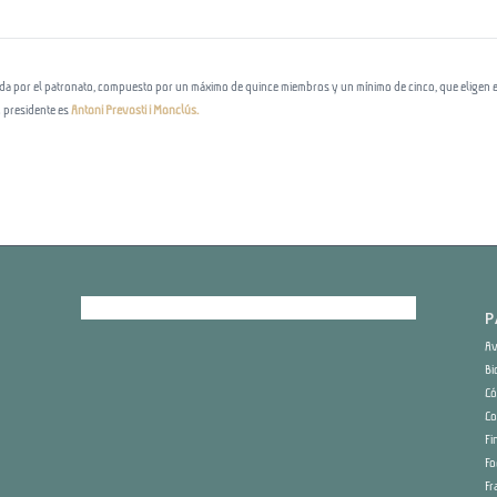
a por el patronato, compuesto por un máximo de quince miembros y un mínimo de cinco, que eligen ent
 presidente es
Antoni Prevosti i Monclús.
P
Av
Bi
Có
Co
Fi
Fo
Fr